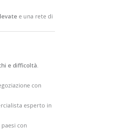
elevate
e una rete di
chi e difficoltà
.
negoziazione con
rcialista esperto in
n paesi con