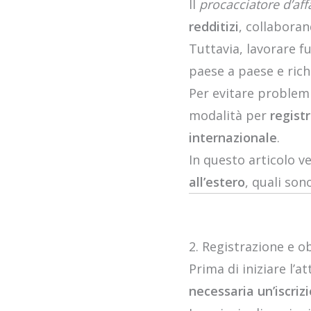
Il
procacciatore d’aff
redditizi
, collaboran
Tuttavia, lavorare f
paese a paese e rich
Per evitare problemi 
modalità per
registr
internazionale
.
In questo articolo
all’estero
, quali son
2. Registrazione e ob
Prima di iniziare l’a
necessaria un’iscriz