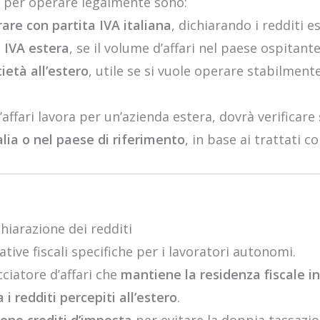
i per operare legalmente sono:
are con partita IVA italiana
, dichiarando i redditi est
a IVA estera
, se il volume d’affari nel paese ospitante
ietà all’estero
, utile se si vuole operare stabilmen
’affari lavora per un’azienda estera, dovrà verificare
alia o nel paese di riferimento
, in base ai trattati c
ichiarazione dei redditi
ive fiscali specifiche per i lavoratori autonomi.
cciatore d’affari che
mantiene la residenza fiscale in
a i redditi percepiti all’estero
.