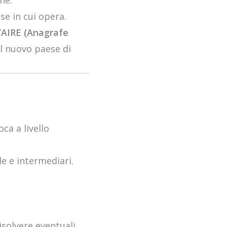
ne.
se in cui opera.
’
AIRE (Anagrafe
l nuovo paese di
a a livello
e e intermediari.
isolvere eventuali