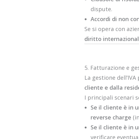
dispute.
Accordi di non co
Se si opera con azie
diritto internaziona
5. Fatturazione e ges
La gestione dell’IVA
cliente e dalla resi
I principali scenari 
Se il cliente è in
reverse charge
(i
Se il cliente è in
verificare eventua