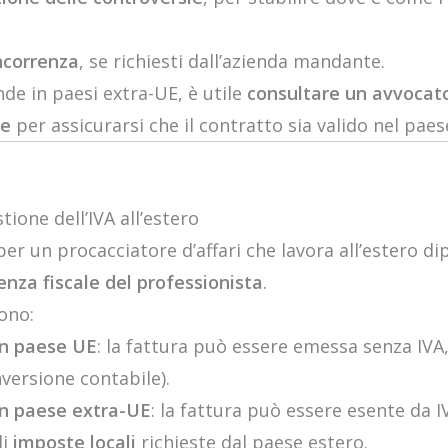
ncorrenza
, se richiesti dall’azienda mandante.
nde in paesi extra-UE, è utile
consultare un avvocato
le
per assicurarsi che il contratto sia valido nel paes
tione dell’IVA all’estero
 per un procacciatore d’affari che lavora all’estero d
denza fiscale del professionista
.
sono:
 un paese UE
: la fattura può essere emessa senza IVA,
nversione contabile).
 un paese extra-UE
: la fattura può essere esente da 
li
imposte locali
richieste dal paese estero.