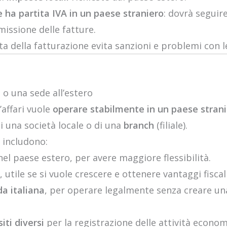
e ha partita IVA in un paese straniero
: dovrà seguire
missione delle fatture.
a della fatturazione evita sanzioni e problemi con le 
 o una sede all’estero
’affari vuole
operare stabilmente in un paese stran
di una società locale o di una
branch
(filiale).
i includono:
el paese estero, per avere maggiore flessibilità.
, utile se si vuole crescere e ottenere vantaggi fiscali
da italiana
, per operare legalmente senza creare un
iti diversi
per la registrazione delle attività econom