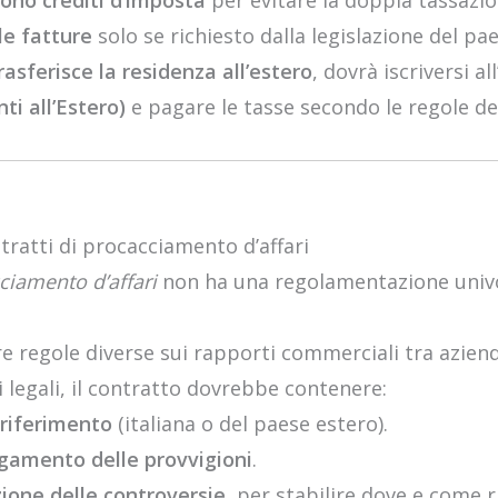
tono crediti d’imposta
per evitare la doppia tassazio
lle fatture
solo se richiesto dalla legislazione del pae
rasferisce la residenza all’estero
, dovrà iscriversi all
nti all’Estero)
e pagare le tasse secondo le regole de
tratti di procacciamento d’affari
ciamento d’affari
non ha una regolamentazione univoc
 regole diverse sui rapporti commerciali tra aziend
 legali, il contratto dovrebbe contenere:
 riferimento
(italiana o del paese estero).
gamento delle provvigioni
.
zione delle controversie
, per stabilire dove e come r