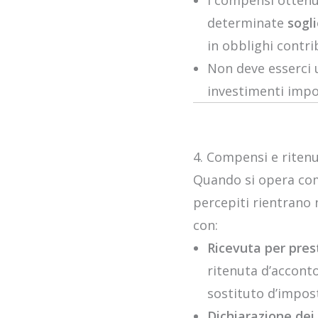
I compensi ottenu
determinate
sogl
in obblighi contri
Non deve esserci
investimenti impor
4. Compensi e riten
Quando si opera come
percepiti rientrano 
con:
Ricevuta per pres
ritenuta d’acconto
sostituto d’impos
Dichiarazione dei 