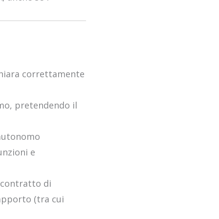
hiara correttamente
smo, pretendendo il
o autonomo
unzioni e
n contratto di
apporto (tra cui