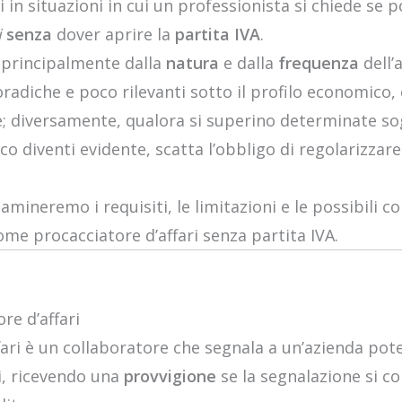
in situazioni in cui un professionista si chiede se
i
senza
dover aprire la
partita IVA
.
 principalmente dalla
natura
e dalla
frequenza
dell’a
oradiche e poco rilevanti sotto il profilo economico,
; diversamente, qualora si superino determinate sogl
ico diventi evidente, scatta l’obbligo di regolarizzare
amineremo i requisiti, le limitazioni e le possibili c
ome procacciatore d’affari senza partita IVA.
ore d’affari
fari è un collaboratore che segnala a un’azienda poten
, ricevendo una
provvigione
se la segnalazione si c