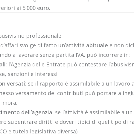
riori ai 5.000 euro.
 abusivismo professionale
’affari svolge di fatto un’attività
abituale
e non dic
ndo a lavorare senza partita IVA, può incorrere in:
ali
: l’Agenzia delle Entrate può contestare l’abusivi
, sanzioni e interessi.
on versati
: se il rapporto è assimilabile a un lavor
omesso versamento dei contributi può portare a ingi
r mora.
scimento dell’agenzia
: se l’attività è assimilabile a u
o subentrare diritti e doveri tipici di quel tipo di r
O e tutela legislativa diversa).