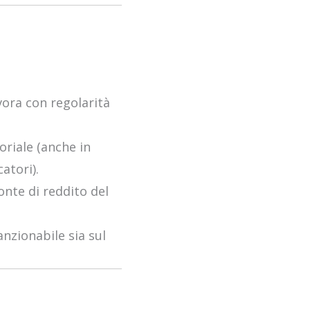
avora con regolarità
oriale (anche in
atori).
onte di reddito del
anzionabile sia sul