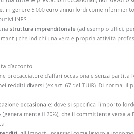
ti (da tutte le prestazioni occasionali) non devono 
ie
, in genere 5.000 euro annui lordi come riferiment
butivi INPS.
 una
struttura imprenditoriale
(ad esempio uffici, pe
tanti) che indichi una vera e propria attività profes
uta d’acconto
 procacciatore d’affari occasionale senza partita I
nei
redditi diversi
(ex art. 67 del TUIR). Di norma, i
tazione occasionale
: dove si specifica l’importo lord
 (generalmente il 20%), che il committente versa all’E
ta.
redditi
: gli importi incassati come lavoro autonom