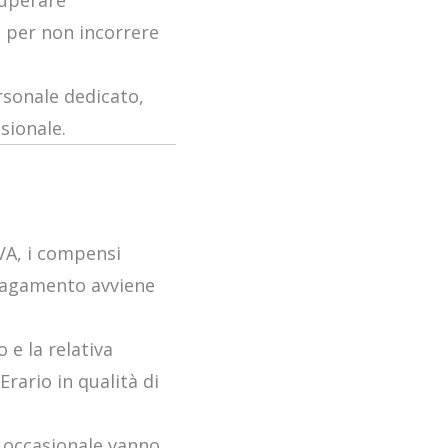
superare
o per non incorrere
rsonale dedicato,
sionale.
VA, i compensi
l pagamento avviene
o e la relativa
rario in qualità di
o occasionale vanno