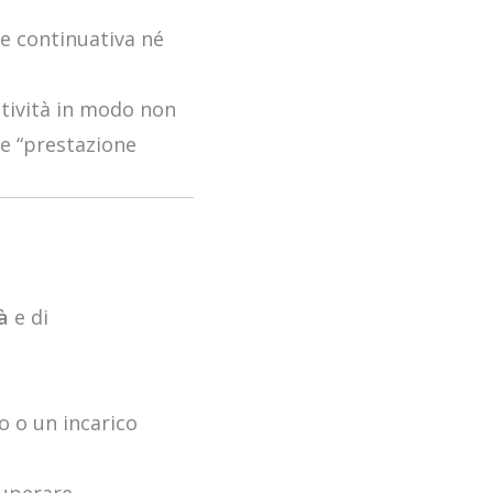
e continuativa né
attività in modo non
ce “prestazione
à
e di
o o un incarico