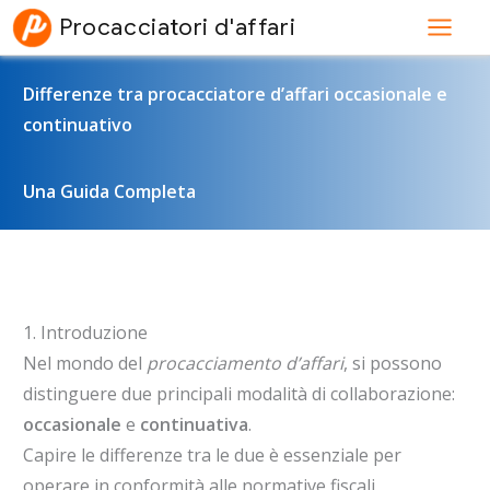
Vai
Procacciatori d'affari
al
contenuto
Differenze tra procacciatore d’affari occasionale e
continuativo
Una Guida Completa
1. Introduzione
Nel mondo del
procacciamento d’affari
, si possono
distinguere due principali modalità di collaborazione:
occasionale
e
continuativa
.
Capire le differenze tra le due è essenziale per
operare in conformità alle normative fiscali,