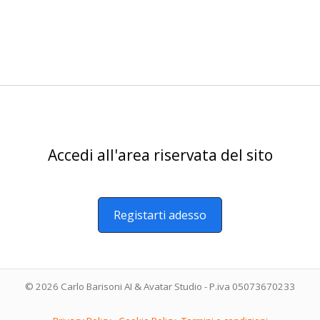
Accedi all'area riservata del sito
Registarti adesso
© 2026 Carlo Barisoni AI & Avatar Studio - P.iva 05073670233