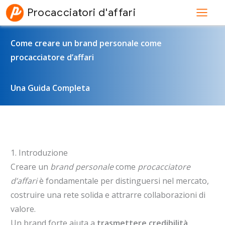
Vai
Procacciatori d'affari
al
contenuto
Come creare un brand personale come
procacciatore d’affari
Una Guida Completa
1. Introduzione
Creare un
brand personale
come
procacciatore
d’affari
è fondamentale per distinguersi nel mercato,
costruire una rete solida e attrarre collaborazioni di
valore.
Un brand forte aiuta a
trasmettere credibilità,