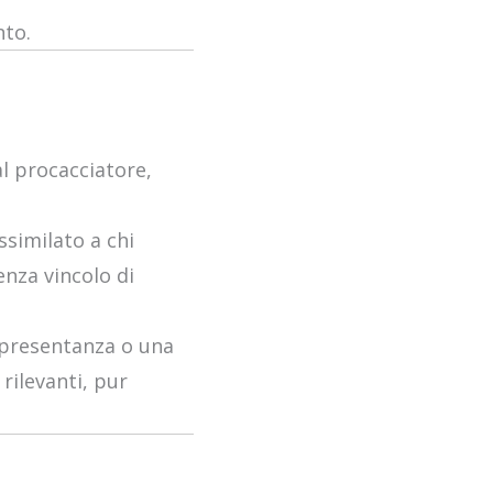
nto.
al procacciatore,
ssimilato a chi
nza vincolo di
appresentanza o una
 rilevanti, pur