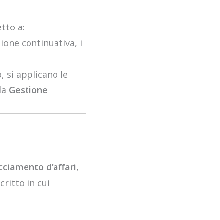
etto a:
zione continuativa, i
, si applicano le
lla
Gestione
cciamento d’affari
,
critto in cui