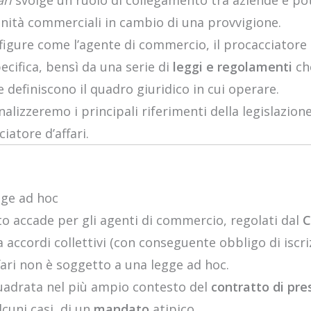
ari
svolge un ruolo di collegamento tra aziende e pote
ità commerciali in cambio di una provvigione.
e figure come l’agente di commercio, il procacciatore
cifica, bensì da una serie di
leggi e regolamenti
che
 definiscono il quadro giuridico in cui operare.
nalizzeremo i principali riferimenti della legislazione
iatore d’affari.
gge ad hoc
to accade per gli agenti di commercio, regolati dal
C
a accordi collettivi (con conseguente obbligo di isc
ffari non è soggetto a una legge ad hoc.
quadrata nel più ampio contesto del
contratto di pre
alcuni casi, di un
mandato
atipico.