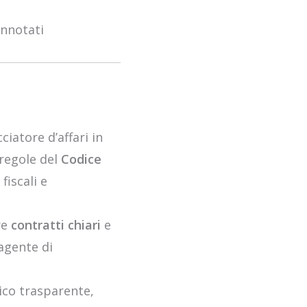
onnotati
iatore d’affari in
 regole del
Codice
fiscali e
re
contratti chiari
e
’agente di
dico trasparente,