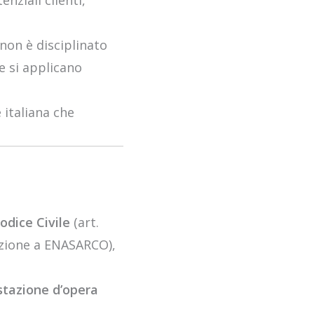
nziali clienti,
 non è disciplinato
 si applicano
 italiana che
odice Civile
(art.
rizione a ENASARCO),
stazione d’opera