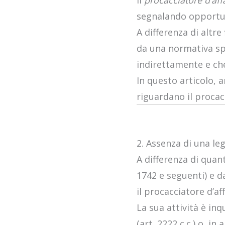
Il
procacciatore d’aff
segnalando opportun
A differenza di altr
da una normativa spe
indirettamente e che
In questo articolo, a
riguardano il procacc
2. Assenza di una le
A differenza di quan
1742 e seguenti) e d
il procacciatore d’a
La sua attività è in
(art. 2222 c.c.) o, in 