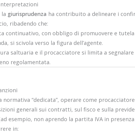
interpretazioni
 la
giurisprudenza
ha contribuito a delineare i confi
io, ribadendo che:
nta continuativo, con obbligo di promuovere e tutela
nda, si scivola verso la figura dell’agente.
ra saltuaria e il procacciatore si limita a segnalare c
meno regolamentata.
sanzioni
a normativa “dedicata”, operare come procacciatore 
izioni generali sui contratti, sul fisco e sulla previd
 (ad esempio, non aprendo la partita IVA in presenza d
rere in: