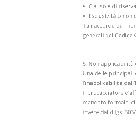
Clausole di riserv
Esclusività o non 
Tali accordi, pur no
generali del
Codice C
6. Non applicabilità
Una delle principali
l’
inapplicabilità de
Il procacciatore d’a
mandato formale: ciò
invece dal d.lgs. 30