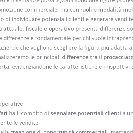
ari
e il
venditore porta a porta
sono due figure profes
promozione commerciale, ma con
ruoli e modalità mol
 di individuare potenziali clienti e generare vendite
attuale, fiscale e operativo
presenta differenze sos
differenze è fondamentale per chi vuole intrapren
aziende che vogliono scegliere la figura più adatta a
nalizzeremo le principali
differenze tra il procacciator
orta
, evidenziandone le caratteristiche e i rispettivi 
operative
ari
ha il compito di
segnalare potenziali clienti
a un
ente le vendite.
 alla
creazione di opportunità commerciali
, mettend