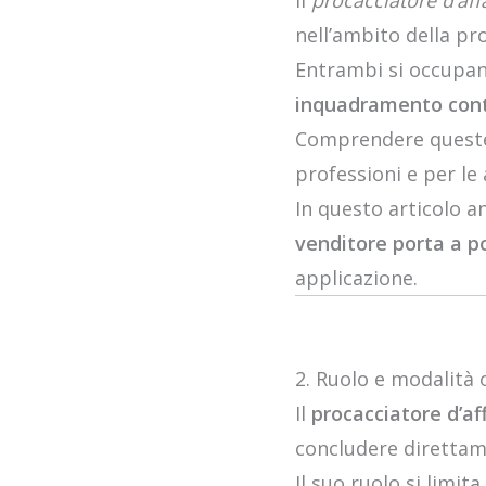
Il
procacciatore d’aff
nell’ambito della 
Entrambi si occupano
inquadramento contr
Comprendere queste 
professioni e per le 
In questo articolo a
venditore porta a p
applicazione.
2. Ruolo e modalità 
Il
procacciatore d’aff
concludere direttam
Il suo ruolo si limita