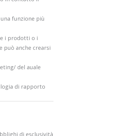
 una funzione più
e i prodotti o i
re può anche crearsi
eting/ del auale
ologia di rapporto
bblighi di esclusività