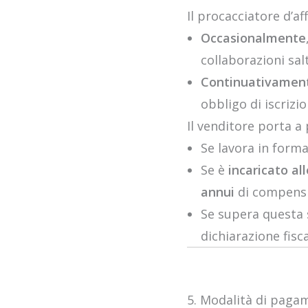
Il procacciatore d’a
Occasionalmente
collaborazioni sal
Continuativamen
obbligo di iscrizi
Il venditore porta a
Se lavora in forma
Se è
incaricato al
annui
di compensi,
Se supera questa s
dichiarazione fisc
5. Modalità di paga