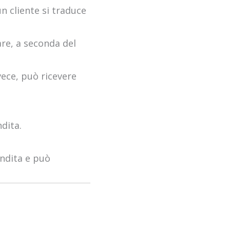
n cliente si traduce
are, a seconda del
ece, può ricevere
dita.
endita e può