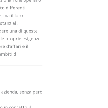
sionali che operano
to differenti
.
, ma il loro
tanziali.
dere una di queste
lle proprie esigenze.
e d’affari e il
ambiti di
’azienda, senza però
o in contatto il