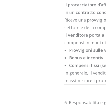
Il
procacciatore d’aff
in un
contratto con
Riceve una
provvigi
settore e della compl
Il
venditore porta a
compensi in modi div
Provvigioni sulle 
Bonus e incentivi
Compensi fissi
(se
In generale, il vend
massimizzare i propr
6. Responsabilità e g