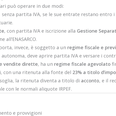
ffari può operare in due modi:
, senza partita IVA, se le sue entrate restano entro i l
tuarie.
te
, con partita IVA e iscrizione alla
Gestione Separa
one all’ENASARCO.
 porta, invece, è soggetto a un
regime fiscale e prev
 autonoma, deve aprire partita IVA e versare i contri
le vendite dirette
, ha un
regime fiscale agevolato
fi
 con una ritenuta alla fonte del
23% a titolo d’imp
oglia, la ritenuta diventa a titolo di
acconto
, e il r
ale con le normali aliquote IRPEF.
mento e provvigioni