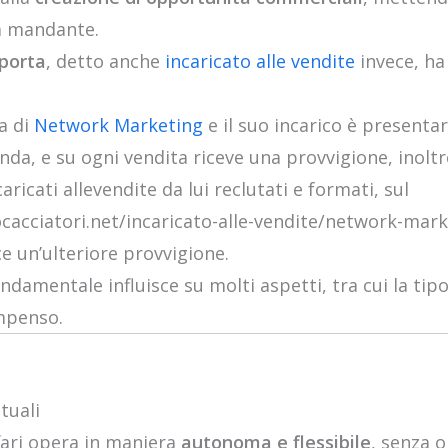
sa mandante.
 porta
, detto anche
incaricato alle vendite
invece, ha
a di
Network Marketing
e il suo incarico è presentar
ienda, e su ogni vendita riceve una provvigione, inolt
ricati allevendite da lui reclutati e formati, sul
cacciatori.net/incaricato-alle-vendite/network-mark
ce un’ulteriore provvigione.
ndamentale influisce su molti aspetti, tra cui la tip
ompenso.
tuali
ffari opera in maniera
autonoma e flessibile
, senza o