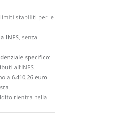
imiti stabiliti per le
ta INPS
, senza
idenziale specifico
:
buti all’INPS.
no a
6.410,26 euro
osta
.
eddito rientra nella