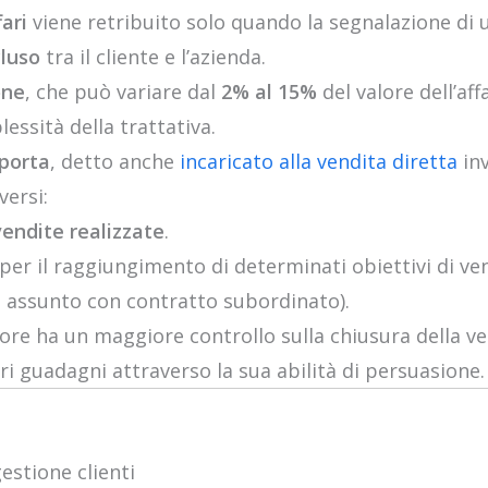
ari
viene retribuito solo quando la segnalazione di u
cluso
tra il cliente e l’azienda.
one
, che può variare dal
2% al 15%
del valore dell’aff
essità della trattativa.
 porta
, detto anche
incaricato alla vendita diretta
inv
ersi:
vendite realizzate
.
per il raggiungimento di determinati obiettivi di ven
 assunto con contratto subordinato).
itore ha un maggiore controllo sulla chiusura della v
i guadagni attraverso la sua abilità di persuasione.
estione clienti